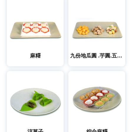
麻糬
九份地瓜圓 .芋圓.五味圓
涼菓子
綜合麻糬