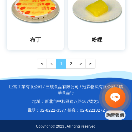
布丁
粉粿
≤
<
1
2
>
≥
巨富工業有限公司 / 三統食品有限公司 / 冠霖物流有限公司 / 瑞
華食品行
地址：新北市中和區建八路167號之3
電話：02-8221-3377 傳真：02-82213272
詢問報價
Copyright © 2023 . All rights reserved.