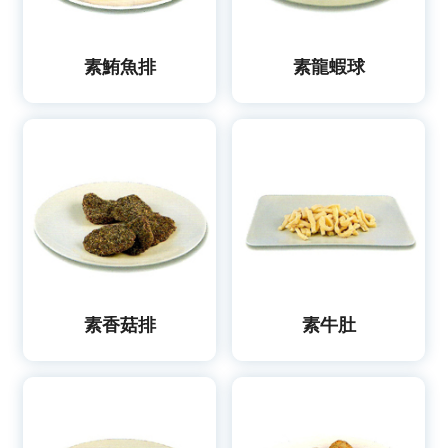
素鮪魚排
素龍蝦球
素香菇排
素牛肚