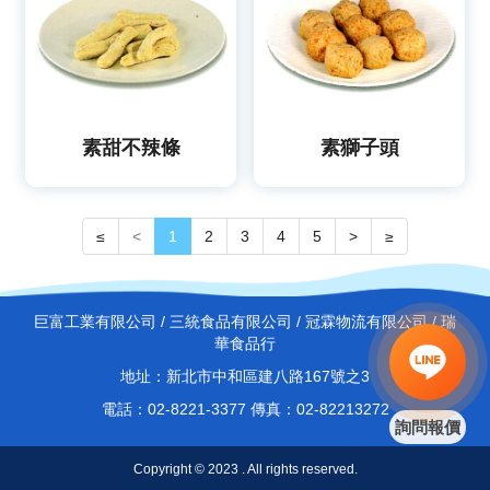
素甜不辣條
素獅子頭
≤
<
1
2
3
4
5
>
≥
巨富工業有限公司 / 三統食品有限公司 / 冠霖物流有限公司 / 瑞
華食品行
地址：新北市中和區建八路167號之3
電話：02-8221-3377 傳真：02-82213272
詢問報價
Copyright © 2023 . All rights reserved.