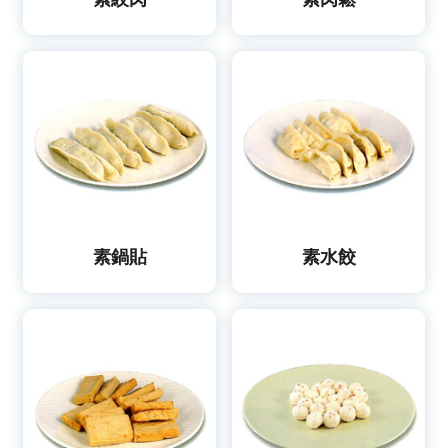
素鍋貼
素水餃