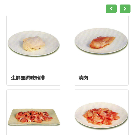
生鮮無調味雞排
清肉