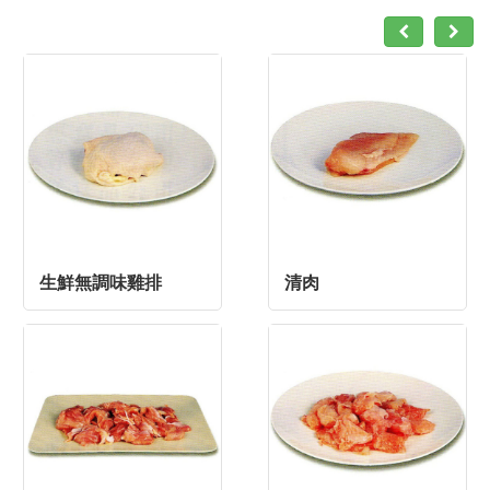
生鮮無調味雞排
清肉