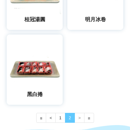
桂冠湯圓
明月冰卷
黑白捲
≤
<
1
2
>
≥