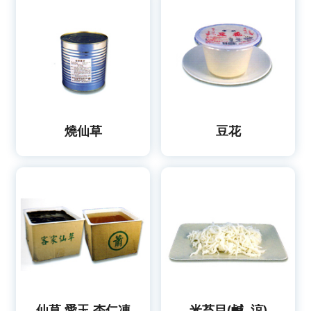
燒仙草
豆花
仙草,愛玉,杏仁凍
米苔目(鹹, 涼)