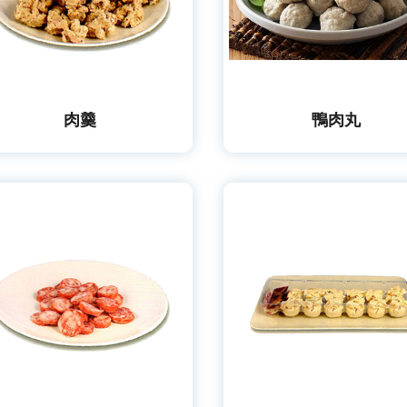
肉羹
鴨肉丸