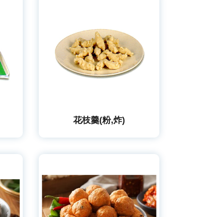
花枝羹(粉,炸)