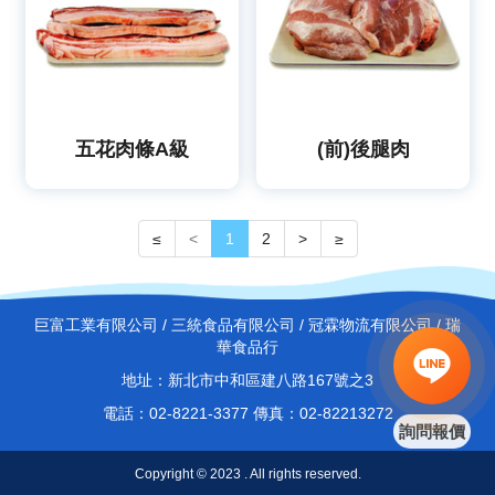
五花肉條A級
(前)後腿肉
≤
<
1
2
>
≥
巨富工業有限公司 / 三統食品有限公司 / 冠霖物流有限公司 / 瑞
華食品行
地址：新北市中和區建八路167號之3
電話：02-8221-3377 傳真：02-82213272
詢問報價
Copyright © 2023 . All rights reserved.