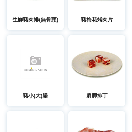
生鮮豬肉排(無骨頭)
豬梅花烤肉片
豬小(大)腸
肩胛排丁