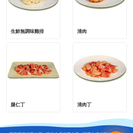
生鮮無調味雞排
清肉
腿仁丁
清肉丁