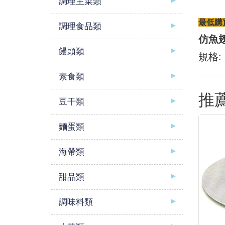
調理主菜類
最低購買
調理食品類
仿魚
饅頭類
規格: 
素食類
推
豆干類
麵蛋類
海帶類
甜品類
調味料類