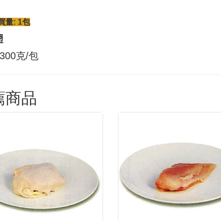
量: 1包
翅
300克/包
薦商品