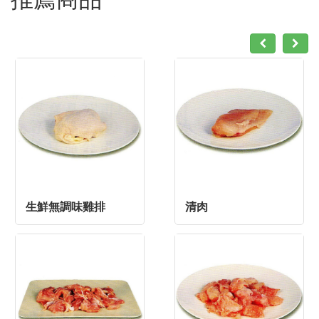
生鮮無調味雞排
清肉