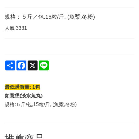
規格：５斤／包,15粒/斤, (魚漿,冬粉)
人氣
3331
Share
Facebook
X
Line
最低購買量: 1包
如意堡(淡水魚丸)
規格:５斤/包,15粒/斤, (魚漿,冬粉)
推薦商品