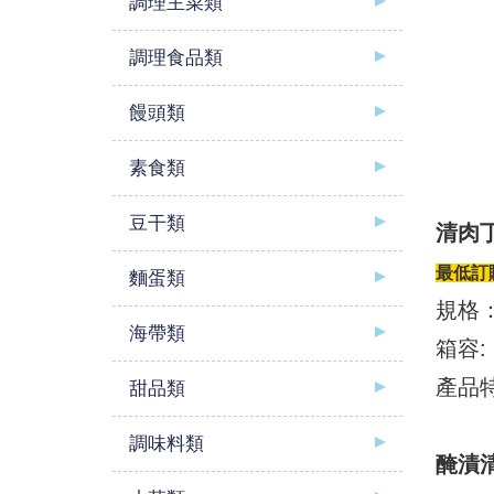
調理主菜類
調理食品類
饅頭類
素食類
豆干類
清肉
最低訂購
麵蛋類
規格：
海帶類
箱容: 
產品
甜品類
調味料類
醃漬