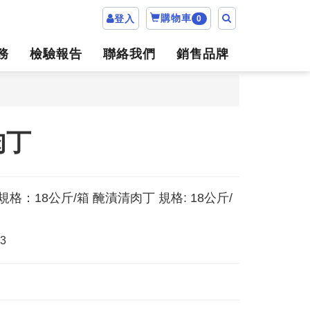
購物車
登入
0
務
檢驗報告
聯絡我們
銷售品牌
肉丁
規格：18公斤/箱 醃漬清肉丁 規格: 18公斤/
13