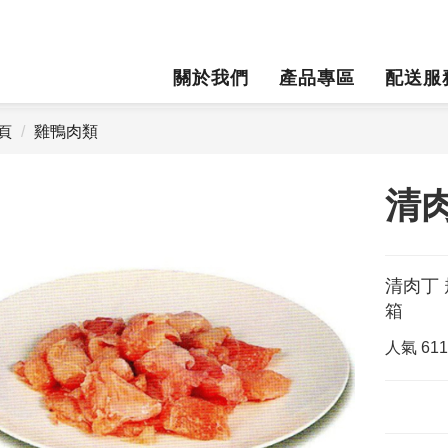
關於我們
產品專區
配送服
頁
雞鴨肉類
清
清肉丁 
箱
人氣
61