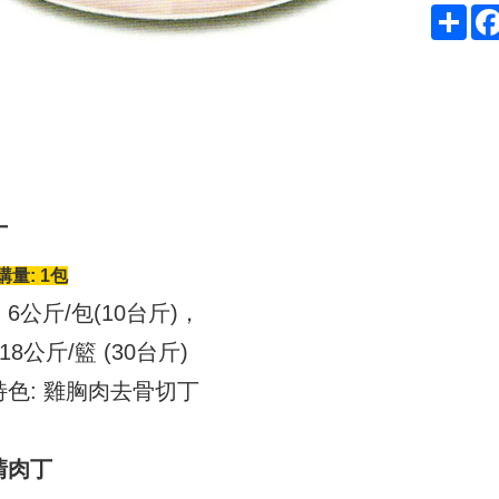
Sha
丁
量: 1包
6公斤/包(10台斤)，
18公斤/籃 (30台斤)
特色: 雞胸肉去骨切丁
清肉丁