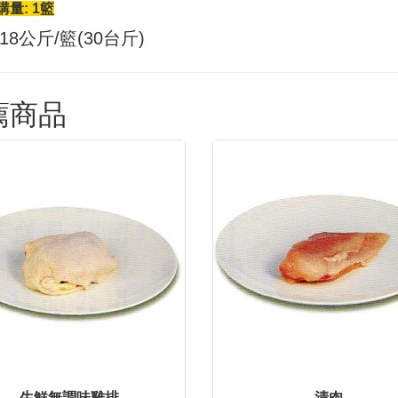
量: 1籃
 18公斤/籃(30台斤)
薦商品
生鮮無調味雞排
清肉