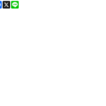
re
Facebook
X
Line