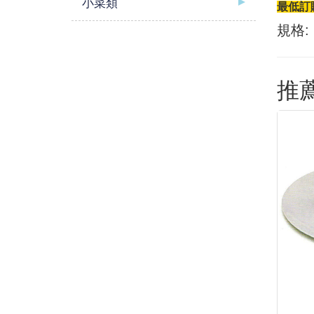
小菜類
最低訂購
規格:
推