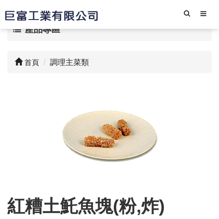
產品專區
首頁
調理主菜類
紅糟土魠魚塊(粉,炸)