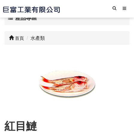
產品專區
首頁
水產類
紅目鰱