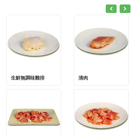
生鮮無調味雞排
清肉