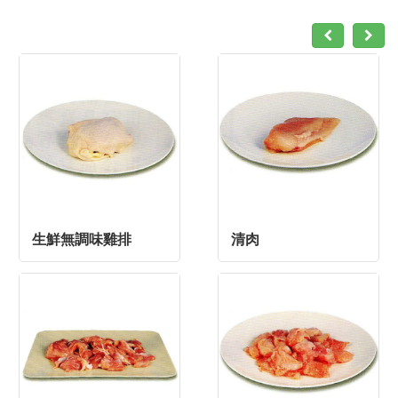
生鮮無調味雞排
清肉