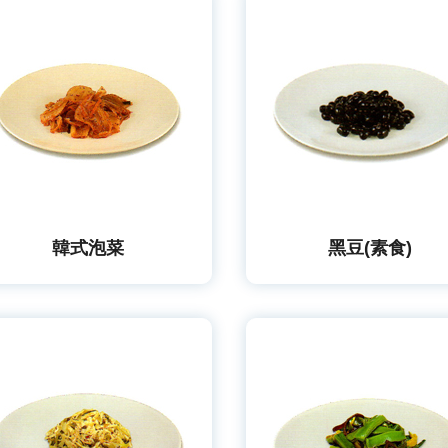
韓式泡菜
黑豆(素食)