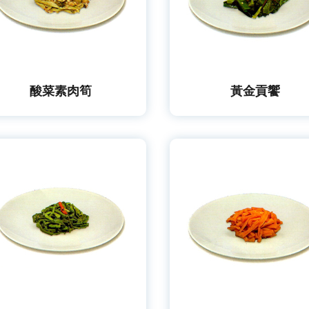
酸菜素肉筍
黃金貢饗