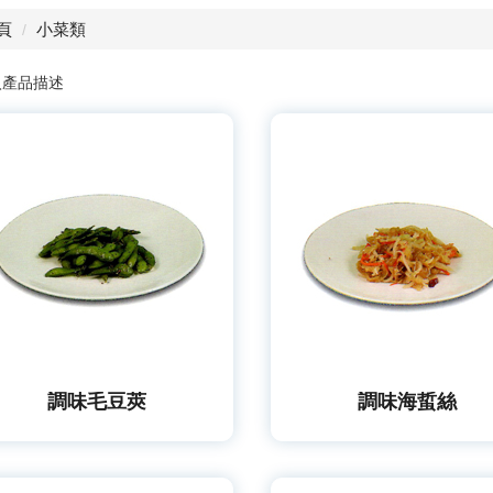
頁
小菜類
入產品描述
調味毛豆莢
調味海蜇絲