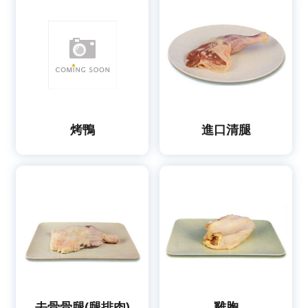
烤鴨
進口清腿
去骨骨腿(腿排肉)
雞胸